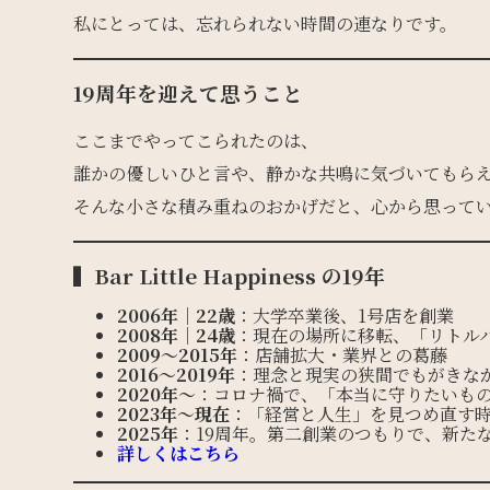
私にとっては、忘れられない時間の連なりです。
19周年を迎えて思うこと
ここまでやってこられたのは、
誰かの優しいひと言や、静かな共鳴に気づいてもら
そんな小さな積み重ねのおかげだと、心から思って
▍Bar Little Happiness の19年
2006年｜22歳
：大学卒業後、1号店を創業
2008年｜24歳
：現在の場所に移転、「リトル
2009〜2015年
：店舗拡大・業界との葛藤
2016〜2019年
：理念と現実の狭間でもがきな
2020年〜
：コロナ禍で、「本当に守りたいも
2023年〜現在
：「経営と人生」を見つめ直す
2025年
：19周年。第二創業のつもりで、新た
詳しくはこちら