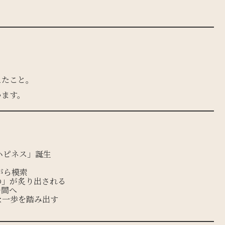
えたこと。
います。
ハピネス」誕生
がら模索
の」が炙り出される
時間へ
な一歩を踏み出す