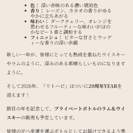
色：
深い赤味のある濃い琥珀色
香り：
レーズン、カカオの香りがゆる
やかに立ちあがる
味わい：
ダークチェリー、オレンジを
思わせるフルーティーな味わいがほの
かなピート香と調和する
フィニッシュ：
ビターな甘さとウッデ
ィーな香りの深い余韻
新しい一年が、皆様にとっても熟成を重ねたウイスキー
やラムのように、深みのある素晴らしいものになります
ように。
そして2026年、「リトハピ」はついに
20周年YEAR
を
迎えます！
節目の年を記念して、
プライベートボトルのラム＆ウイ
スキー
の販売も予定しています。
皆様の元へ幸運を運ぶボトルとしてお届けできるよう準