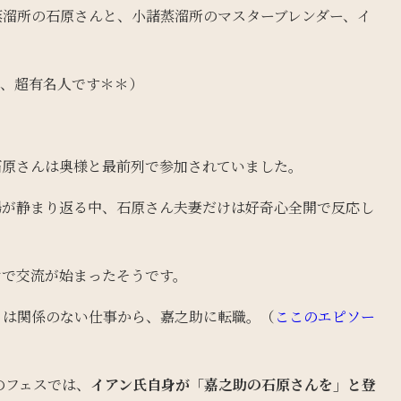
蒸溜所の石原さんと、小諸蒸溜所のマスターブレンダー、イ
で、超有名人です＊＊）
石原さんは奥様と最前列で参加されていました。
場が静まり返る中、石原さん夫妻だけは好奇心全開で反応し
けで交流が始まったそうです。
とは関係のない仕事から、嘉之助に転職。（
ここのエピソー
のフェスでは、
イアン氏自身が「嘉之助の石原さんを」と登