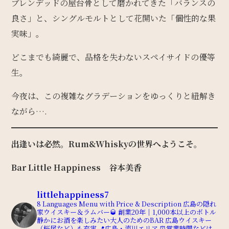
ブレンデッドの屋台骨として磨かれてきた「バランスの
良さ」と、シングルモルトとして花開いた「個性的な果
実味」。
どこまでも綺麗で、品格を失わないスペイサイドの優等
生。
今夜は、この複雑なグラデーションをゆっくりと紐解き
ながら….
出逢いは必然。Rum&Whiskyの世界へようこそ。
Bar Little Happiness 谷本美香
littlehappiness7
8 Languages Menu with Price & Description
広島の隠れ
家ウイスキー＆ラムバー🥃
創業20年｜1,000本以上のボトル
静かにお酒を楽しみたい大人のためのBAR
広島ウイスキー
（桜尾など）も充実
📍広島・流川エリア
⏰営業時間などは