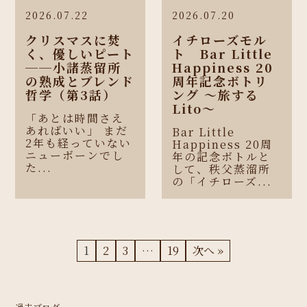
2026.07.22
2026.07.20
クリスマスに焚
イチローズモル
く、優しいピート
ト Bar Little
──小諸蒸留所
Happiness 20
の熟成とブレンド
周年記念ボトリ
哲学（第3話）
ング 〜旅する
Lito〜
「あとは時間さえ
あればいい」 まだ
Bar Little
2年も経っていない
Happiness 20周
ニューボーンでし
年の記念ボトルと
た...
して、秩父蒸溜所
の「イチローズ...
1
2
3
…
19
次へ »