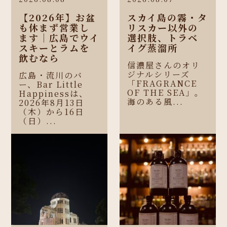
【2026年】お盆
スカイ島の霧・タ
も休まず営業し
リスカー以外の
ます｜広島でウイ
選択肢、トラベ
スキーとラムを
イグ蒸溜所
飲むなら
信濃屋さんのオリ
ジナルシリーズ
広島・流川のバ
「FRAGRANCE
ー、Bar Little
OF THE SEA」。
Happinessは、
海のある風...
2026年8月13日
（木）から16日
（日）...