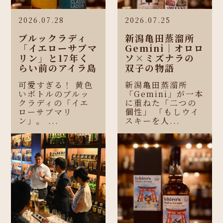
2026.07.28
2026.07.25
ブルックラディ
新潟亀田蒸溜所
「イエローサブマ
Gemini｜オロロ
リン」と17年く
ソ×ミズナラの
らい前のアイラ島
双子の物語
可愛すぎる！ 黄色
新潟亀田蒸溜所
いボトルのブルッ
「Gemini」が一本
クラディの「イエ
に重ねた「二つの
ローサブマリ
個性」 「もしウイ
ン」。 ...
スキーを人...