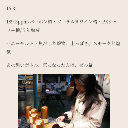
16.3
189.5ppm/バーボン樽・ソーテルヌワイン樽・PXシェ
リー樽/５年熟成
ハニーモルト・焦がした穀物、土っぽさ、スモークと塩
気
あの黒いボトル、気になった方は、ぜひ🥃