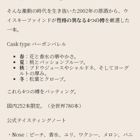
そんな激動の時代を生き抜いた2002年の原酒から、ウ
イスキーファインドが
性格の異なる4つの樽
を厳選した
一本。
Cask type バーボンバレル
春
：花と香水の華やかさ。
夏
：桃とパッションフルーツ。
秋
：ブドウジュースやシャルドネ、そしてヨーグ
ルトの厚み。
冬
：松葉とクローブ。
これら4つの樽をバッティング。
国内252本限定。（全世界780本）
公式テイスティングノート
・Nose：ピーチ、香水、ユリ、ワクシー、メロン、バニ