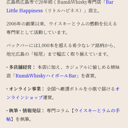
広島県広島市で20年続くRum&Whisky専門店「
Bar
Little Happiness
（リトルハピネス）」店主。
2006年の創業以来、ウイスキーとラムの感動を伝える
専門家として活動しています。
バックバーには1,000本を超える希少なレア銘柄から、
地元広島の「桜尾」まで幅広く取り揃えています。
•
多店舗経営：
本店に加え、カジュアルに愉しめる姉妹
店「
Rum&WhiskyハイボールBar
」を直営。
•
オンライン事業：
全国へ厳選ボトルを小瓶で届ける
オ
ンラインショップ
運営。
•
執筆・情報発信：
専門コラム【
ウイスキーとラムの手
帖
】を執筆。