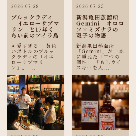
2026.07.28
2026.07.25
ブルックラディ
新潟亀田蒸溜所
「イエローサブマ
Gemini｜オロロ
リン」と17年く
ソ×ミズナラの
らい前のアイラ島
双子の物語
可愛すぎる！ 黄色
新潟亀田蒸溜所
いボトルのブルッ
「Gemini」が一本
クラディの「イエ
に重ねた「二つの
ローサブマリ
個性」 「もしウイ
ン」。 ...
スキーを人...