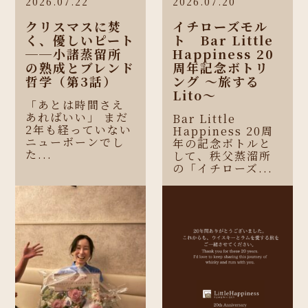
2026.07.22
2026.07.20
クリスマスに焚
イチローズモル
く、優しいピート
ト Bar Little
──小諸蒸留所
Happiness 20
の熟成とブレンド
周年記念ボトリ
哲学（第3話）
ング 〜旅する
Lito〜
「あとは時間さえ
あればいい」 まだ
Bar Little
2年も経っていない
Happiness 20周
ニューボーンでし
年の記念ボトルと
た...
して、秩父蒸溜所
の「イチローズ...