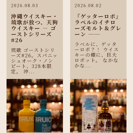
2026.08.03
2026.08.02
沖縄ウイスキー・
『ゲッターロボ』
琉歌が放つ、天狗
ラベルのイチロ
ウイスキー ― ゴ
ーズモルト＆グレ
ーストシリーズ
ーン ──
#26
ラベルに、ゲッタ
ーロボ？！ ウイス
琉歌 ゴーストシリ
キーの棚に、巨大
ーズ#26。スパニッ
ロボット。 なかな
シュオーク・ノン
かな...
ピート、328本限
定。 沖...