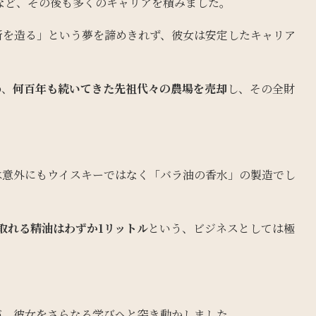
士など、その後も多くのキャリアを積みました。
所を造る」という夢を諦めきれず、彼女は安定したキャリア
め、
何百年も続いてきた先祖代々の農場を売却
し、その全財
は意外にもウイスキーではなく「バラ油の香水」の製造でし
取れる精油はわずか1リットル
という、ビジネスとしては極
が、彼女をさらなる学びへと突き動かしました。