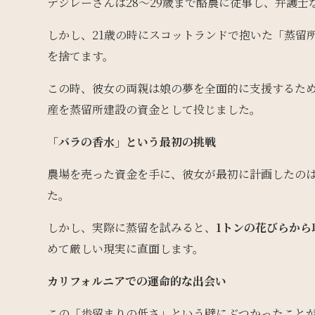
デジレーさんは28〜29歳まで酪農に従事し、弁護
しかし、21歳の時にスコットランドで抱いた「蒸留
を捨てます。
この時、彼女の両親は娘の夢を全面的に支援するた
産を蒸留所建設の資金として投じました。
「バラの香水」という最初の挑戦
農場を売った資金を手に、彼女が最初に計画したの
た。
しかし、実際に蒸留を試みると、
1トンの花びらから
めて厳しい現実に直面します。
カリフォルニアでの運命的な出会い
この「歩留まりの低さ」という壁にぶつかったこと