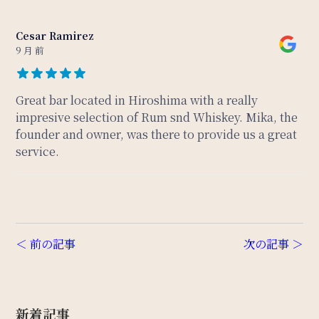
Cesar Ramirez
9 月 前
Great bar located in Hiroshima with a really
impresive selection of Rum snd Whiskey. Mika, the
founder and owner, was there to provide us a great
service.
＜ 前の記事
次の記事 ＞
新着記事