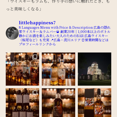
「ウイスキーもラムも、作り手の想いに触れたとき、も
っと美味しくなる」
littlehappiness7
8 Languages Menu with Price & Description
広島の隠れ
家ウイスキー＆ラムバー🥃
創業20年｜1,000本以上のボトル
静かにお酒を楽しみたい大人のためのBAR
広島ウイスキー
（桜尾など）も充実
📍広島・流川エリア
⏰営業時間などは
プロフィールリンクから