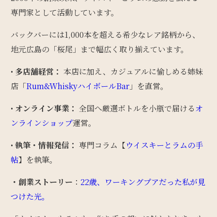
専門家として活動しています。
バックバーには1,000本を超える希少なレア銘柄から、
地元広島の「桜尾」まで幅広く取り揃えています。
•
多店舗経営：
本店に加え、カジュアルに愉しめる姉妹
店「
Rum&WhiskyハイボールBar
」を直営。
•
オンライン事業：
全国へ厳選ボトルを小瓶で届ける
オ
ンラインショップ
運営。
•
執筆・情報発信：
専門コラム【
ウイスキーとラムの手
帖
】を執筆。
・創業ストーリー
：
22歳、ワーキングプアだった私が見
つけた光。