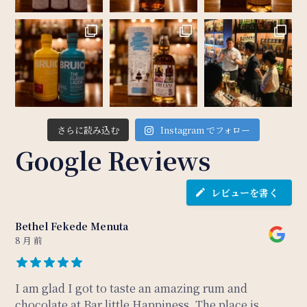
さらに読み込む
Instagram でフォロー
Google Reviews
レビューを書く
Bethel Fekede Menuta
8 月 前
I am glad I got to taste an amazing rum and
chocolate at Bar little Happiness. The place is