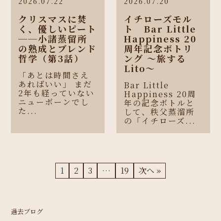
2026.07.22
2026.07.20
クリスマスに焚
イチローズモル
く、優しいピート
ト Bar Little
──小諸蒸留所
Happiness 20
の熟成とブレンド
周年記念ボトリ
哲学（第3話）
ング 〜旅する
Lito〜
「あとは時間さえ
あればいい」 まだ
Bar Little
2年も経っていない
Happiness 20周
ニューボーンでし
年の記念ボトルと
た...
して、秩父蒸溜所
の「イチローズ...
1
2
3
…
19
次へ »
過去ブログ