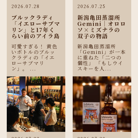
2026.07.28
2026.07.25
ブルックラディ
新潟亀田蒸溜所
「イエローサブマ
Gemini｜オロロ
リン」と17年く
ソ×ミズナラの
らい前のアイラ島
双子の物語
可愛すぎる！ 黄色
新潟亀田蒸溜所
いボトルのブルッ
「Gemini」が一本
クラディの「イエ
に重ねた「二つの
ローサブマリ
個性」 「もしウイ
ン」。 ...
スキーを人...