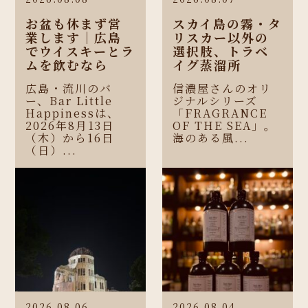
お盆も休まず営
スカイ島の霧・タ
業します｜広島
リスカー以外の
でウイスキーとラ
選択肢、トラベ
ムを飲むなら
イグ蒸溜所
広島・流川のバ
信濃屋さんのオリ
ー、Bar Little
ジナルシリーズ
Happinessは、
「FRAGRANCE
2026年8月13日
OF THE SEA」。
（木）から16日
海のある風...
（日）...
2026.08.06
2026.08.04