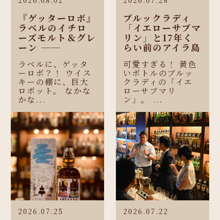
『ゲッターロボ』
ブルックラディ
ラベルのイチロ
「イエローサブマ
ーズモルト＆グレ
リン」と17年く
ーン ──
らい前のアイラ島
ラベルに、ゲッタ
可愛すぎる！ 黄色
ーロボ？！ ウイス
いボトルのブルッ
キーの棚に、巨大
クラディの「イエ
ロボット。 なかな
ローサブマリ
かな...
ン」。 ...
2026.07.25
2026.07.22