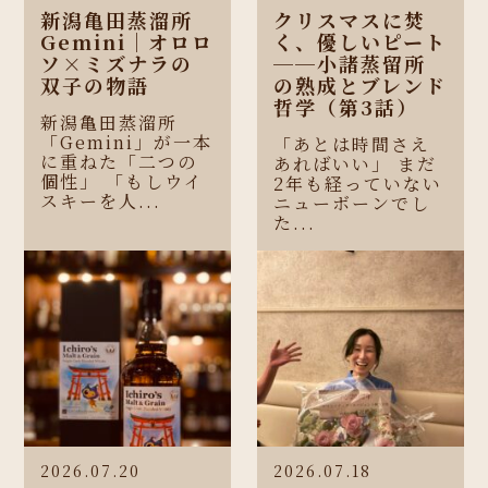
新潟亀田蒸溜所
クリスマスに焚
Gemini｜オロロ
く、優しいピート
ソ×ミズナラの
──小諸蒸留所
双子の物語
の熟成とブレンド
哲学（第3話）
新潟亀田蒸溜所
「Gemini」が一本
「あとは時間さえ
に重ねた「二つの
あればいい」 まだ
個性」 「もしウイ
2年も経っていない
スキーを人...
ニューボーンでし
た...
2026.07.20
2026.07.18