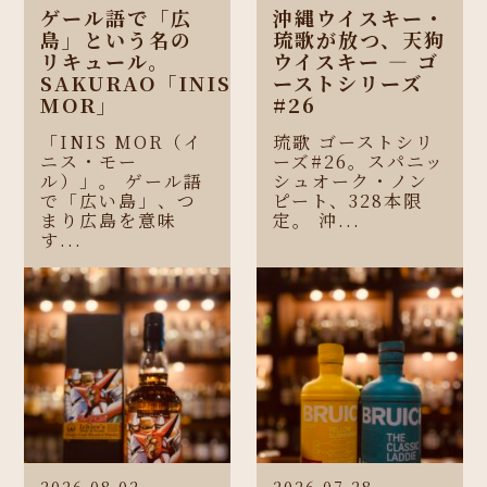
ゲール語で「広
沖縄ウイスキー・
島」という名の
琉歌が放つ、天狗
リキュール。
ウイスキー ― ゴ
SAKURAO「INIS
ーストシリーズ
MOR」
#26
「INIS MOR（イ
琉歌 ゴーストシリ
ニス・モー
ーズ#26。スパニッ
ル）」。 ゲール語
シュオーク・ノン
で「広い島」、つ
ピート、328本限
まり広島を意味
定。 沖...
す...
2026.08.02
2026.07.28