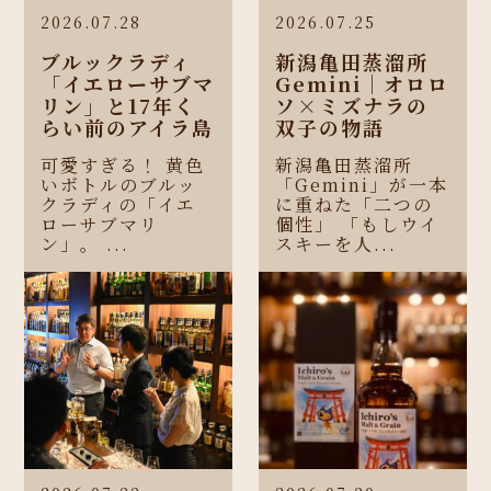
2026.07.28
2026.07.25
ブルックラディ
新潟亀田蒸溜所
「イエローサブマ
Gemini｜オロロ
リン」と17年く
ソ×ミズナラの
らい前のアイラ島
双子の物語
可愛すぎる！ 黄色
新潟亀田蒸溜所
いボトルのブルッ
「Gemini」が一本
クラディの「イエ
に重ねた「二つの
ローサブマリ
個性」 「もしウイ
ン」。 ...
スキーを人...