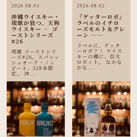
2026.08.03
2026.08.02
沖縄ウイスキー・
『ゲッターロボ』
琉歌が放つ、天狗
ラベルのイチロ
ウイスキー ― ゴ
ーズモルト＆グレ
ーストシリーズ
ーン ──
#26
ラベルに、ゲッタ
ーロボ？！ ウイス
琉歌 ゴーストシリ
キーの棚に、巨大
ーズ#26。スパニッ
ロボット。 なかな
シュオーク・ノン
かな...
ピート、328本限
定。 沖...