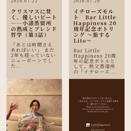
2026.07.22
2026.07.20
クリスマスに焚
イチローズモル
く、優しいピート
ト Bar Little
──小諸蒸留所
Happiness 20
の熟成とブレンド
周年記念ボトリ
哲学（第3話）
ング 〜旅する
Lito〜
「あとは時間さえ
あればいい」 まだ
Bar Little
2年も経っていない
Happiness 20周
ニューボーンでし
年の記念ボトルと
た...
して、秩父蒸溜所
の「イチローズ...