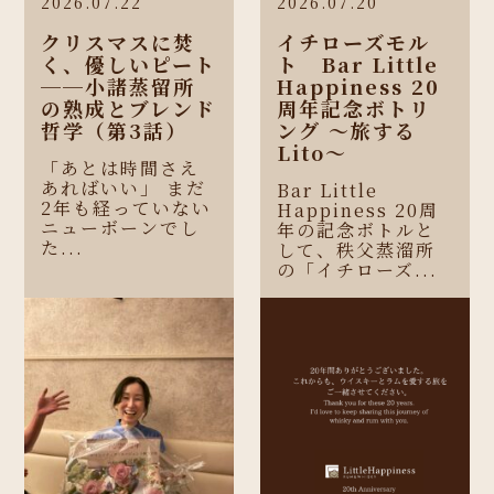
2026.07.22
2026.07.20
クリスマスに焚
イチローズモル
く、優しいピート
ト Bar Little
──小諸蒸留所
Happiness 20
の熟成とブレンド
周年記念ボトリ
哲学（第3話）
ング 〜旅する
Lito〜
「あとは時間さえ
あればいい」 まだ
Bar Little
2年も経っていない
Happiness 20周
ニューボーンでし
年の記念ボトルと
た...
して、秩父蒸溜所
の「イチローズ...