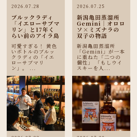
2026.07.28
2026.07.25
ブルックラディ
新潟亀田蒸溜所
「イエローサブマ
Gemini｜オロロ
リン」と17年く
ソ×ミズナラの
らい前のアイラ島
双子の物語
可愛すぎる！ 黄色
新潟亀田蒸溜所
いボトルのブルッ
「Gemini」が一本
クラディの「イエ
に重ねた「二つの
ローサブマリ
個性」 「もしウイ
ン」。 ...
スキーを人...