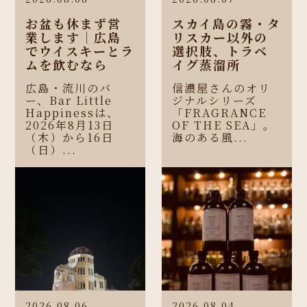
お盆も休まず営
スカイ島の霧・タ
業します｜広島
リスカー以外の
でウイスキーとラ
選択肢、トラベ
ムを飲むなら
イグ蒸溜所
広島・流川のバ
信濃屋さんのオリ
ー、Bar Little
ジナルシリーズ
Happinessは、
「FRAGRANCE
2026年8月13日
OF THE SEA」。
（木）から16日
海のある風...
（日）...
2026.08.06
2026.08.04