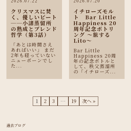
2026.07.22
2026.07.20
クリスマスに焚
イチローズモル
く、優しいピート
ト Bar Little
──小諸蒸留所
Happiness 20
の熟成とブレンド
周年記念ボトリ
哲学（第3話）
ング 〜旅する
Lito〜
「あとは時間さえ
あればいい」 まだ
Bar Little
2年も経っていない
Happiness 20周
ニューボーンでし
年の記念ボトルと
た...
して、秩父蒸溜所
の「イチローズ...
1
2
3
…
19
次へ »
過去ブログ