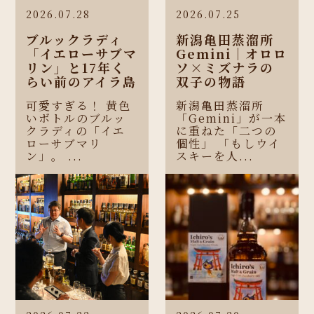
2026.07.28
2026.07.25
ブルックラディ
新潟亀田蒸溜所
「イエローサブマ
Gemini｜オロロ
リン」と17年く
ソ×ミズナラの
らい前のアイラ島
双子の物語
可愛すぎる！ 黄色
新潟亀田蒸溜所
いボトルのブルッ
「Gemini」が一本
クラディの「イエ
に重ねた「二つの
ローサブマリ
個性」 「もしウイ
ン」。 ...
スキーを人...