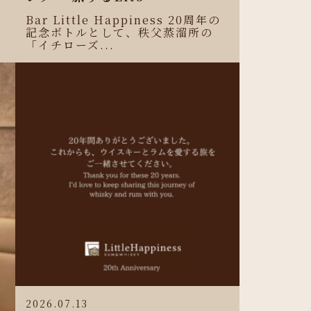
Bar Little Happiness 20周年の
記念ボトルとして、秩父蒸溜所の
「イチローズ...
2026.07.13