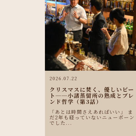
2026.07.22
クリスマスに焚く、優しいピー
ト──小諸蒸留所の熟成とブレ
ンド哲学（第3話）
「あとは時間さえあればいい」 ま
だ2年も経っていないニューボーン
でした...