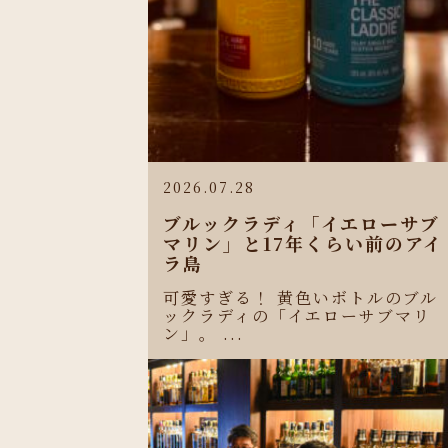
2026.07.28
ブルックラディ「イエローサブ
マリン」と17年くらい前のアイ
ラ島
可愛すぎる！ 黄色いボトルのブル
ックラディの「イエローサブマリ
ン」。 ...