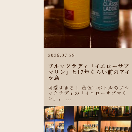
2026.07.28
ブルックラディ「イエローサブ
マリン」と17年くらい前のアイ
ラ島
可愛すぎる！ 黄色いボトルのブル
ックラディの「イエローサブマリ
ン」。 ...