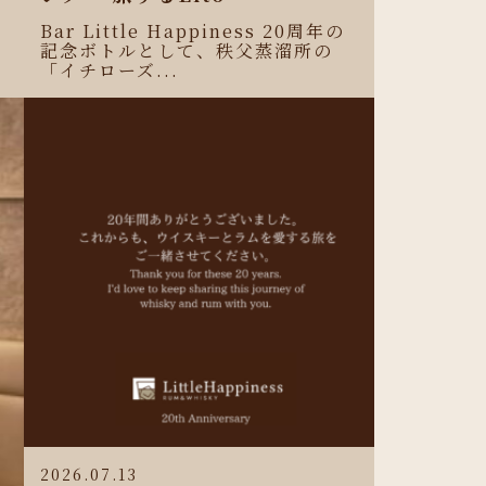
Bar Little Happiness 20周年の
記念ボトルとして、秩父蒸溜所の
「イチローズ...
2026.07.13