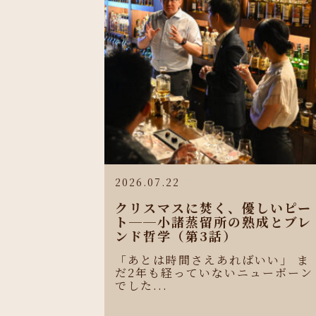
2026.07.22
クリスマスに焚く、優しいピー
ト──小諸蒸留所の熟成とブレ
ンド哲学（第3話）
「あとは時間さえあればいい」 ま
だ2年も経っていないニューボーン
でした...