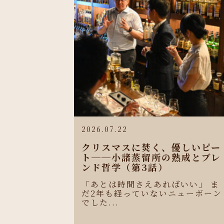
2026.07.22
クリスマスに焚く、優しいピー
ト──小諸蒸留所の熟成とブレ
ンド哲学（第3話）
「あとは時間さえあればいい」 ま
だ2年も経っていないニューボーン
でした...