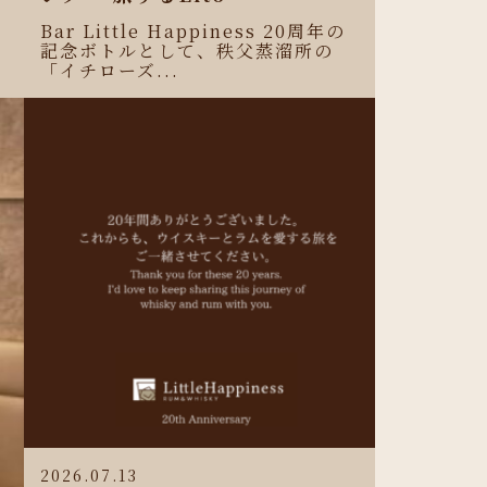
Bar Little Happiness 20周年の
記念ボトルとして、秩父蒸溜所の
「イチローズ...
2026.07.13