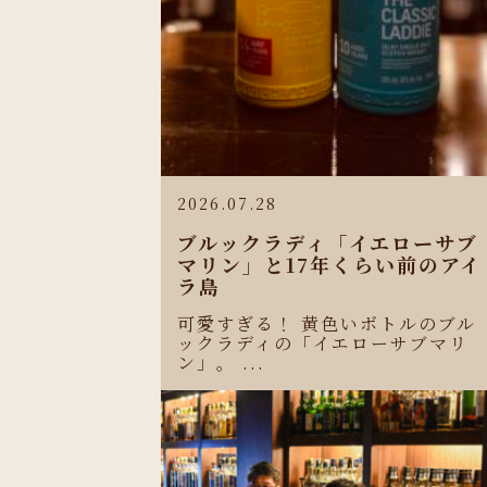
2026.07.28
ブルックラディ「イエローサブ
マリン」と17年くらい前のアイ
ラ島
可愛すぎる！ 黄色いボトルのブル
ックラディの「イエローサブマリ
ン」。 ...