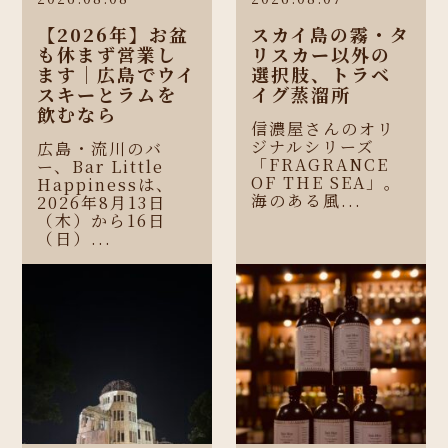
【2026年】お盆
スカイ島の霧・タ
も休まず営業し
リスカー以外の
ます｜広島でウイ
選択肢、トラベ
スキーとラムを
イグ蒸溜所
飲むなら
信濃屋さんのオリ
ジナルシリーズ
広島・流川のバ
「FRAGRANCE
ー、Bar Little
OF THE SEA」。
Happinessは、
海のある風...
2026年8月13日
（木）から16日
（日）...