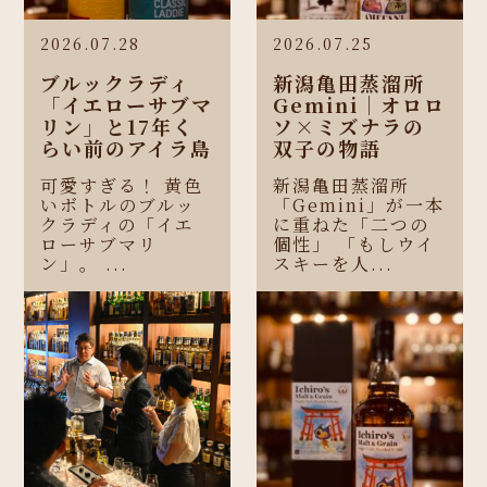
2026.07.28
2026.07.25
ブルックラディ
新潟亀田蒸溜所
「イエローサブマ
Gemini｜オロロ
リン」と17年く
ソ×ミズナラの
らい前のアイラ島
双子の物語
可愛すぎる！ 黄色
新潟亀田蒸溜所
いボトルのブルッ
「Gemini」が一本
クラディの「イエ
に重ねた「二つの
ローサブマリ
個性」 「もしウイ
ン」。 ...
スキーを人...