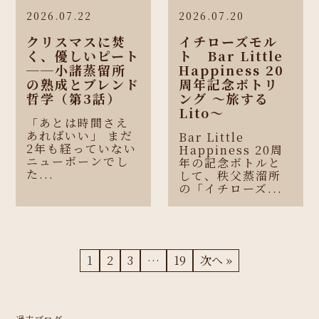
2026.07.22
2026.07.20
クリスマスに焚
イチローズモル
く、優しいピート
ト Bar Little
──小諸蒸留所
Happiness 20
の熟成とブレンド
周年記念ボトリ
哲学（第3話）
ング 〜旅する
Lito〜
「あとは時間さえ
あればいい」 まだ
Bar Little
2年も経っていない
Happiness 20周
ニューボーンでし
年の記念ボトルと
た...
して、秩父蒸溜所
の「イチローズ...
1
2
3
…
19
次へ »